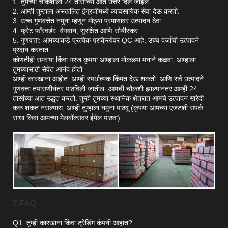
1. तुमच्या चौकशीला 24 तासांच्या आत उत्तर दिले जाईल.
2. आम्ही तुम्हाला अस्खलित इंग्रजीमध्ये व्यावसायिक सेवा देऊ करतो.
3. उच्च गुणवत्तेत नमुना म्हणून मोठ्या प्रमाणावर उत्पादन ठेवा
4. फ्रेट फॉरवर्डर: वेगवान, सुरक्षित आणि सोयीस्कर.
5. गुणवत्ता: आमच्याकडे प्रत्येक प्रक्रियेवर QC आहे, उच्च दर्जाची उत्पादने
प्रदान करतात.
कोणतीही समस्या किंवा गरज कृपया आम्हाला मोकळ्या मनाने कळवा, आम्हाला
तुमच्यासाठी सेवेत आनंद होतो
आम्ही कारखाना आहोत, आम्ही स्पर्धात्मक किंमत देऊ शकतो. आणि सर्व उत्पादने
गुणवत्ता तपासणीनंतर पाठविली जातील. आमची चौकशी झाल्यानंतर आम्ही 24
तासांच्या आत उद्धृत करतो. तुम्ही तुमच्या स्थानिक क्षेत्रात आमचे उत्पादन खरेदी
करू शकत नसल्यास, आम्ही तुम्हाला नमुना पाठवू (कृपया आमच्या एजंटशी संपर्क
साधा किंवा आमच्या मेलबॉक्सवर ईमेल पाठवा).
7.FAQ
Q1: तुम्ही कारखाना किंवा ट्रेडिंग कंपनी आहात?