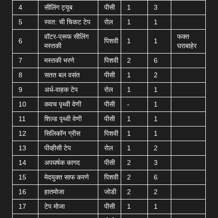
4
सीलिंग ट्यूब
पीसी
1
3
5
स्वत: ची चिकट टेप
रोल
1
1
वॉटर-प्रूफ सीलिंग
फक्त
6
पिशवी
1
1
मस्तकी
घराबाहेर
7
मस्तकी भरणे
पिशवी
2
6
8
सतत बल वसंत
पीसी
1
2
9
अर्ध-वाहक टेप
रोल
1
1
10
कवच पृथ्वी वेणी
पीसी
-
1
11
शिल्ड पृथ्वी वेणी
पीसी
1
1
12
सिलिकॉन ग्रीस
पिशवी
1
1
13
पीव्हीसी टेप
रोल
1
2
14
अपघर्षक कागद
पीसी
2
3
15
मेदयुक्त साफ करणे
पिशवी
2
6
16
हातमोजा
जोडी
2
2
17
टेप मोजा
पीसी
1
1