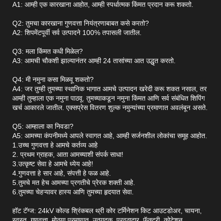
A1: आम्ही एक कारखाना आहोत, आम्ही स्पर्धात्मक किंमत प्रदान करू शकतो.
Q2: तुमचा कारखाना गुणवत्ता नियंत्रणाबाबत कसे करतो?
A2: शिपमेंटपूर्वी सर्व उत्पादने 100% तपासली जातील.
Q3: मला किंमत कधी मिळेल?
A3: आमची चौकशी झाल्यानंतर आम्ही 24 तासांच्या आत उद्धृत करतो.
Q4: मी नमुना कसा मिळवू शकतो?
A4: जर तुम्ही तुमच्या स्थानिक भागात आमचे उत्पादन खरेदी करू शकत नसाल, तर
आम्ही तुम्हाला एक नमुना पाठवू. तुमच्याकडून नमुना किंमत आणि सर्व संबंधित शिपिंग
खर्च आकारले जातील. एक्सप्रेस वितरण शुल्क नमुन्यांच्या प्रमाणात अवलंबून असते.
Q5: आम्हाला का निवडा?
A5: आमच्या कंपनीमध्ये आपले स्वागत आहे, आम्ही सर्जनशील लोकांचा समूह आहोत.
1.उच्च गुणवत्ता हे आमचे कर्तव्य आहे
2. प्रथम ग्राहक, आता आमच्याशी संपर्क साधा!
3.उत्कृष्ट सेवा हे आमचे ध्येय आहे!
4.गुणवत्ता हे सार आहे, संपत्ती हे फळ आहे.
5.तुमचे मत हेच आमच्या प्रगतीचे प्रेरक शक्ती आहे.
6.तुमच्या चेहऱ्यावर हास्य आणि तुमच्या हृदयात सेवा.
हॉट टॅग्ज: 24kV कोल्ड श्रिंकबल थ्री कोर टर्मिनेशन किट आउटडोअर, चायना,
स्वस्त, गुणवत्ता, मोठ्या प्रमाणात, उत्पादक, पुरवठादार, फॅक्टरी, कोटेशन,