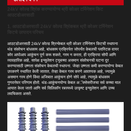
24kV कोल्ड श्रिंक करण्यायोग्य थ्री कोअर टर्मिनेशन किट
आउटडोअरसाठी
1. आउटडोअरसाठी 24kV कोल्ड श्रिंकबल थ्री कोअर टर्मिनेशन
किटचे उत्पादन परिचय
आउटडोअरसाठी 24kV कोल्ड श्रिन्केबल थ्री कोअर टर्मिनेशन किटची स्थापना
थंड संकोचन बांधकाम आहे, बांधकाम प्रक्रियेत जोपर्यंत केबलची प्लास्टिक वायर
कोर आपोआप आकुंचन पूर्ण करू शकते, गरम न करता, ही प्रक्रिया सोपी आणि
व्यावहारिक आहे, सापेक्ष इन्सुलेशन ट्यूबच्या असमान संकोचनची घटना दूर
करण्यासाठी उष्णता संकोचन केबलची स्थापना. जेव्हा उष्णता कमी करण्यायोग्य केबल
उपकरणे स्थापित केली जातात, तेव्हा केबल गरम करणे आवश्यक आहे, ज्यामुळे
असमान गरम होणे किंवा अजिबात आकुंचन होणे सोपे आहे, त्यामुळे बांधकाम
गुणवत्तेवर परिणाम होतो. थंड-आकुंचनयोग्य केबल अॅक्सेसरीजचा सर्व कच्चा माल
आयात केला जातो आणि सर्व सिलिकॉन रबरमध्ये उत्कृष्ट इन्सुलेशन आणि उच्च
लवचिकता असते.