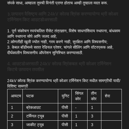
संपर्क साधा, आम्हाला तुमची विनंती प्राप्त होताच आम्ही तुम्हाला मदत करू.
३.उत्पादन वैशिष्ट्य आणि 24kV कोल्ड श्रिंक करण्यायोग्य थ्री कोअर
टर्मिनेशन किट आउटडोअरसाठी
1. पूर्ण संकोचन स्वयंचलित रीसेट तंत्रज्ञान, विशेष साधनांशिवाय स्थापना, बांधकाम
आणि स्थापना सोपे आणि जलद आहे;
2.कोणतीही खुली ज्योत नाही, गरम करणे नाही, सुरक्षित आणि विश्वसनीय;
3. केबल बॉडीमध्ये सतत रेडियल प्रेशर, चांगले सीलिंग आणि वॉटरप्रूफ आहे,
दीर्घकालीन विश्वसनीय ऑपरेशन सुनिश्चित करण्यासाठी.
4. आउटडोअरसाठी 24kV कोल्ड श्रिंकबल थ्री कोअर टर्मिनेशन
किटचे उत्पादन तपशील
24kV कोल्ड श्रिंक करण्यायोग्य थ्री कोअर टर्मिनेशन किट मधील सामग्रीची यादी/
विशिष्ट सामग्री
सिंगल
तीन
आयटम
घटक
युनिट
शेरा
कोर
कोर
1
ब्रेकआउट
पीसी
-
1
2
टर्मिनल ट्यूब
पीसी
1
3
3
जाकीट ट्यूब
पीसी
1
3