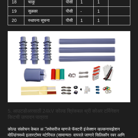
18
चाकू
पीसी
1
1
19
सुळका
पीसी
-
1
20
स्थापना सूचना
पीसी
1
1
5. आउटडोअरसाठी 24kV कोल्ड श्रिंकबल थ्री कोअर टर्मिनेशन
किटची उत्पादन पात्रता
कोल्ड संकोचन केबल अॅक्सेसरीज म्हणजे फॅक्टरी इंजेक्शन व्हल्कनायझेशन
मोल्डिंगमध्ये इलास्टोमर मटेरियल (सामान्यतः वापरले जाणारे सिलिकॉन रबर आणि