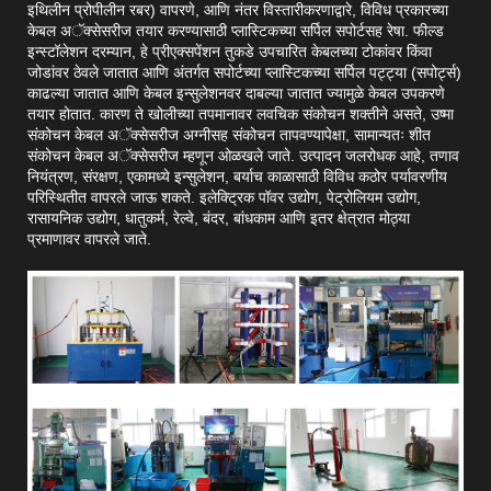
इथिलीन प्रोपीलीन रबर) वापरणे, आणि नंतर विस्तारीकरणाद्वारे, विविध प्रकारच्या
केबल अॅक्सेसरीज तयार करण्यासाठी प्लास्टिकच्या सर्पिल सपोर्टसह रेषा. फील्ड
इन्स्टॉलेशन दरम्यान, हे प्रीएक्सपेंशन तुकडे उपचारित केबलच्या टोकांवर किंवा
जोडांवर ठेवले जातात आणि अंतर्गत सपोर्टच्या प्लास्टिकच्या सर्पिल पट्ट्या (सपोर्ट्स)
काढल्या जातात आणि केबल इन्सुलेशनवर दाबल्या जातात ज्यामुळे केबल उपकरणे
तयार होतात. कारण ते खोलीच्या तपमानावर लवचिक संकोचन शक्तीने असते, उष्मा
संकोचन केबल अॅक्सेसरीज अग्नीसह संकोचन तापवण्यापेक्षा, सामान्यतः शीत
संकोचन केबल अॅक्सेसरीज म्हणून ओळखले जाते. उत्पादन जलरोधक आहे, तणाव
नियंत्रण, संरक्षण, एकामध्ये इन्सुलेशन, बर्याच काळासाठी विविध कठोर पर्यावरणीय
परिस्थितीत वापरले जाऊ शकते. इलेक्ट्रिक पॉवर उद्योग, पेट्रोलियम उद्योग,
रासायनिक उद्योग, धातुकर्म, रेल्वे, बंदर, बांधकाम आणि इतर क्षेत्रात मोठ्या
प्रमाणावर वापरले जाते.