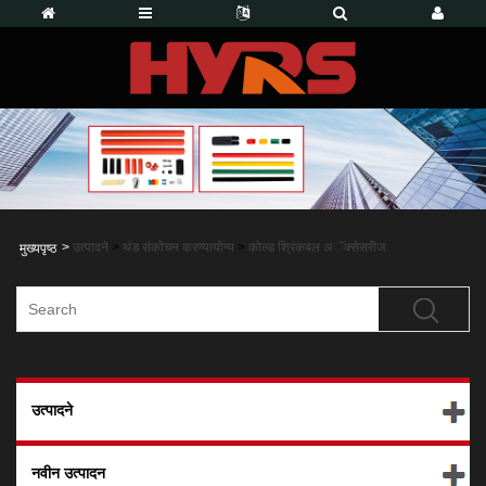
>
उत्पादने
>
थंड संकोचन करण्यायोग्य
>
कोल्ड श्रिंकबल अॅक्सेसरीज
मुख्यपृष्ठ
उत्पादने
नवीन उत्पादन