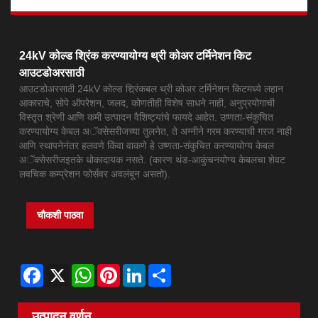
24kV कोल्ड श्रिंक करण्यायोग्य थ्री कोअर टर्मिनेशन किट
आउटडोअरसाठी
आउटडोअरसाठी 24kV कोल्ड श्र्रिंकबल थ्री कोअर टर्मिनेशन किटमध्ये लहान
आकाराचे, सोपे ऑपरेशन, जलद, कोणतीही विशेष साधने नाही, अनुप्रयोगाची
विस्तृत श्रेणी आणि कमी उत्पादन वैशिष्ट्यांचे फायदे आहेत. उष्णता-संकुचित
करण्यायोग्य केबल अॅक्सेसरीजच्या तुलनेत, ते अग्नीने गरम करण्याची गरज नाही
आणि स्थापनेनंतर हलवणे किंवा वाकणे हे उष्णता-संकुचित करण्यायोग्य केबल
अॅक्सेसरीजइतके धोकादायक नसते. (कारण थंड-आकुंचनयोग्य केबलचा शेवट
लवचिक कम्प्रेशन फोर्सवर अवलंबून असतो).
चौकशी पाठवा
Facebook
X
WhatsApp
Pinterest
LinkedIn
Share
उत्पादन वर्णन