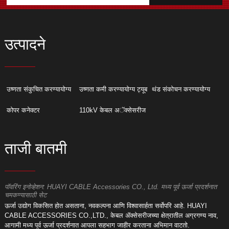
उत्पादने
उष्णता संकुचित करण्यायोग्य
उष्णता कमी करण्यायोग्य ट्यूब
थंड संकोचन करण्यायोग्य
कोपर कनेक्टर
110kV केबल अॅक्सेसरीज
ताजी बातमी
पॉवरिंग इनोव्हेशन: HUAYI CABLE Accessories CO., Ltd. मध्य पूर्व ऊर्जा प्रदर्शनात
क
चमकण्यासाठी सेट
री
H
ऊर्जा उद्योग विकसित होत असताना, नवकल्पना आणि विश्वासार्हता सर्वोपरि आहे. HUAYI
ए
CABLE ACCESSORIES CO.,LTD., केबल ॲक्सेसरीजच्या क्षेत्रातील अग्रगण्य नाव,
ट
आगामी मध्य पूर्व ऊर्जा प्रदर्शनात आपला सहभाग जाहीर करताना अभिमान वाटतो.